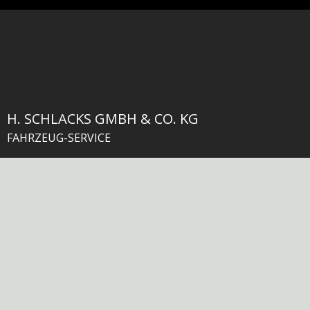
H. SCHLACKS GMBH & CO. KG
FAHRZEUG-SERVICE
Zum Niesenberg 4
54595 Weinsheim / Eifel
+49 6551 95 96 0
+49 6551 95 96 - 15
info@schlacks-weinsheim.de